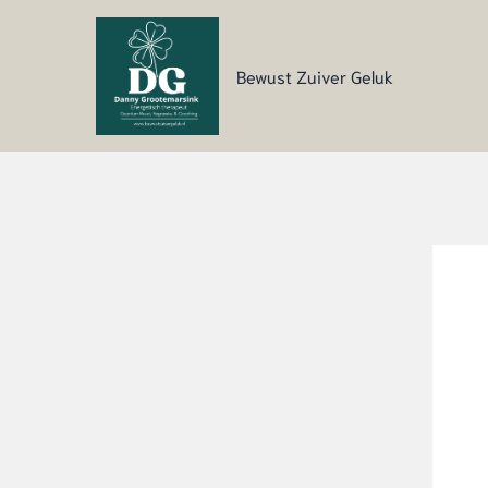
Ga
naar
de
Bewust Zuiver Geluk
inhoud